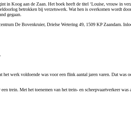
egint in Koog aan de Zaan. Het boek heeft de titel ‘Louise, vrouw in v
ldoorlog betrokken bij verzetswerk. Wat hen is overkomen wordt door 
land gegaan.
ntrum De Bovenkruier, Drielse Wetering 49, 1509 KP Zaandam. Inloop 
.
at het werk voldoende was voor een flink aantal jaren varen. Dat was o
r een trein. Met het toenemen van het trein- en scheepvaartverkeer w