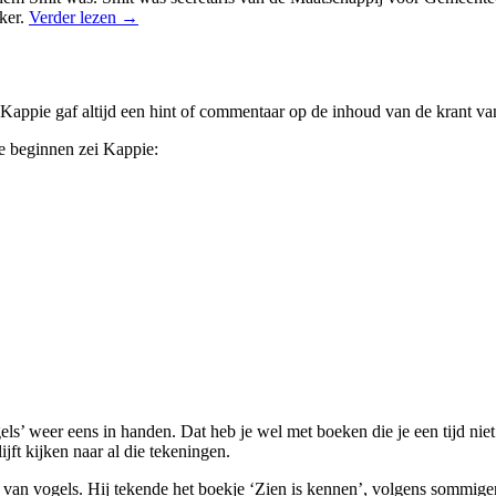
ker.
Verder lezen
→
appie gaf altijd een hint of commentaar op de inhoud van de krant va
te beginnen zei Kappie:
s’ weer eens in handen. Dat heb je wel met boeken die je een tijd nie
jft kijken naar al die tekeningen.
an vogels. Hij tekende het boekje ‘Zien is kennen’, volgens sommigen 