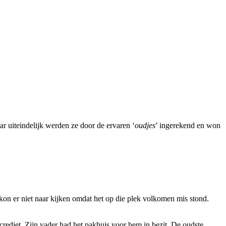
aar uiteindelijk werden ze door de ervaren ‘
oudjes
’ ingerekend en won
n er niet naar kijken omdat het op die plek volkomen mis stond.
rediet. Zijn vader had het pakhuis voor hem in bezit. De oudste