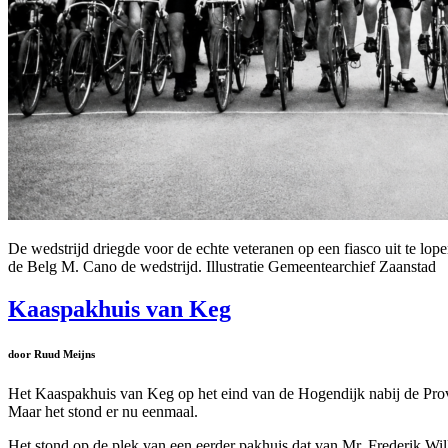
De wedstrijd driegde voor de echte veteranen op een fiasco uit te lop
de Belg M. Cano de wedstrijd. Illustratie Gemeentearchief Zaanstad
Kaaspakhuis van Keg
door Ruud Meijns
Het Kaaspakhuis van Keg op het eind van de Hogendijk nabij de Prov
Maar het stond er nu eenmaal.
Het stond op de plek van een eerder pakhuis dat van Mr. Frederik Wi