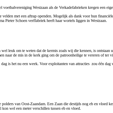
el voetbalvereniging Westzaan als de Verkadefabrieken kregen een eige
e velden met een aftrap openden. Mogelijk als dank voor hun financiël
rma Pieter Schoen verffabriek heeft haar wortels liggen in Westzaan.
wel leuk om te weten dat de kermis zoals wij die kennen, is ontstaan uit 
en naar de mis in de kerk ging om de patroonheilige te vereren of ter v
dag is het nu een week. Voor exploitanten van attracties zou één dag v
de polders van Oost-Zaandam. Een Zaan die destijds nog eb en vloed k
kon wel een meter verschillen tussen eb en vloed.