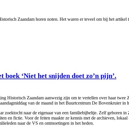
 Historisch Zaandam horen noten. Het waren er teveel om bij het artike
t boek ‘Niet het snijden doet zo’n pijn’.
ng Historisch Zaandam aanwezig zijn om te vertellen over haar twee Z
 maandagmiddag van de maand in het Buurtcentrum De Bovenkruier in he
a haar zoektocht naar de eigenaar van een familiebijbeltje. Zelf gebore
en en fictie. Voor de feiten maakte ze kennis met de archieven, lokaal e
ilieleden naar de VS en ontmoetingen in het heden.