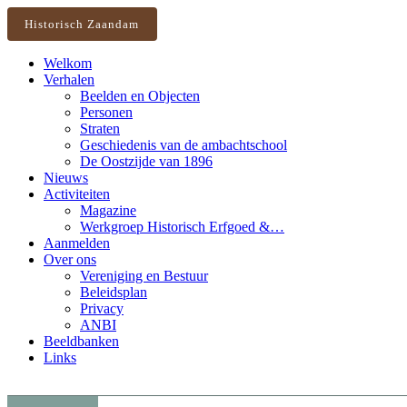
Historisch Zaandam
Welkom
Verhalen
Beelden en Objecten
Personen
Straten
Geschiedenis van de ambachtschool
De Oostzijde van 1896
Nieuws
Activiteiten
Magazine
Werkgroep Historisch Erfgoed &…
Aanmelden
Over ons
Vereniging en Bestuur
Beleidsplan
Privacy
ANBI
Beeldbanken
Links