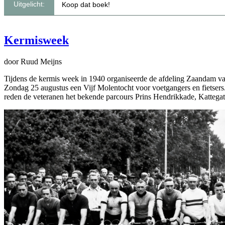
Uitgelicht:
Koop dat boek!
Lezing Lida Sanders-Vet, schrijfster van het boek ‘Ni
Kermisweek
Hoe Cor Visser Luilak vierde
door Ruud Meijns
Wandeling langs het oude Kalf
Tijdens de kermis week in 1940 organiseerde de afdeling Zaandam va
Zondag 25 augustus een Vijf Molentocht voor voetgangers en fietser
Wekelijkse inloopmiddag
reden de veteranen het bekende parcours Prins Hendrikkade, Kattegat,