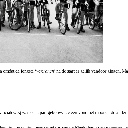
en omdat de jongste ‘
veteranen
’ na de start er gelijk vandoor gingen. M
incialeweg was een apart gebouw. De één vond het mooi en de ander ko
llem Smit was. Smit was secretaris van de Maatschappij voor Gemeentec