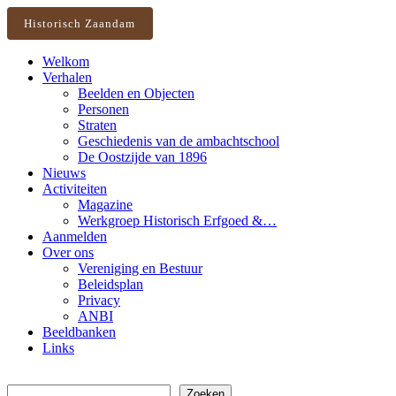
Historisch Zaandam
Welkom
Verhalen
Beelden en Objecten
Personen
Straten
Geschiedenis van de ambachtschool
De Oostzijde van 1896
Nieuws
Activiteiten
Magazine
Werkgroep Historisch Erfgoed &…
Aanmelden
Over ons
Vereniging en Bestuur
Beleidsplan
Privacy
ANBI
Beeldbanken
Links
Zoeken
Zoeken