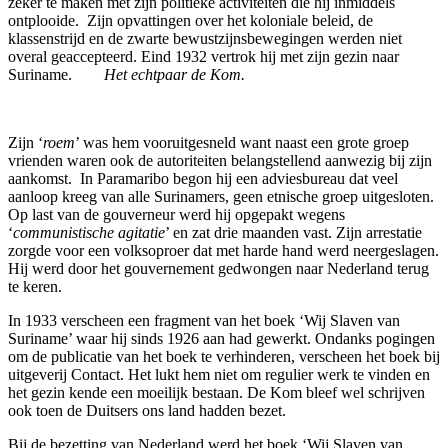
zeker te maken met zijn politieke activiteiten die hij inmiddels
ontplooide. Zijn opvattingen over het koloniale beleid, de
klassenstrijd en de zwarte bewustzijnsbewegingen werden niet
overal geaccepteerd. Eind 1932 vertrok hij met zijn gezin naar
Suriname.
Het echtpaar de Kom.
Zijn ‘
roem
’ was hem vooruitgesneld want naast een grote groep
vrienden waren ook de autoriteiten belangstellend aanwezig bij zijn
aankomst. In Paramaribo begon hij een adviesbureau dat veel
aanloop kreeg van alle Surinamers, geen etnische groep uitgesloten.
Op last van de gouverneur werd hij opgepakt wegens
‘
communistische agitatie
’ en zat drie maanden vast. Zijn arrestatie
zorgde voor een volksoproer dat met harde hand werd neergeslagen.
Hij werd door het gouvernement gedwongen naar Nederland terug
te keren.
In 1933 verscheen een fragment van het boek ‘Wij Slaven van
Suriname’ waar hij sinds 1926 aan had gewerkt. Ondanks pogingen
om de publicatie van het boek te verhinderen, verscheen het boek bij
uitgeverij Contact. Het lukt hem niet om regulier werk te vinden en
het gezin kende een moeilijk bestaan. De Kom bleef wel schrijven
ook toen de Duitsers ons land hadden bezet.
Bij de bezetting van Nederland werd het boek ‘Wij Slaven van