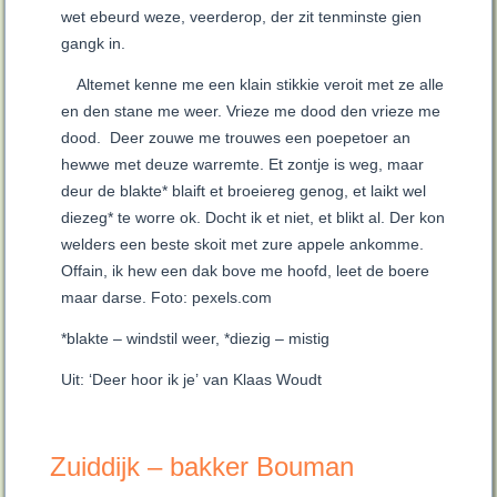
wet ebeurd weze, veerderop, der zit tenminste gien
gangk in.
Altemet kenne me een klain stikkie veroit met ze alle
en den stane me weer. Vrieze me dood den vrieze me
dood. Deer zouwe me trouwes een poepetoer an
hewwe met deuze warremte. Et zontje is weg, maar
deur de blakte* blaift et broeiereg genog, et laikt wel
diezeg* te worre ok. Docht ik et niet, et blikt al. Der kon
welders een beste skoit met zure appele ankomme.
Offain, ik hew een dak bove me hoofd, leet de boere
maar darse. Foto: pexels.com
*blakte – windstil weer, *diezig – mistig
Uit: ‘Deer hoor ik je’ van Klaas Woudt
Zuiddijk – bakker Bouman