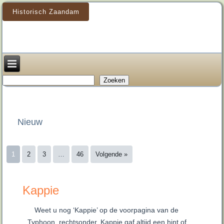
Historisch Zaandam
Zoeken
Zoeken
Nieuw
1
2
3
…
46
Volgende »
Kappie
Weet u nog ‘Kappie’ op de voorpagina van de
Typhoon, rechtsonder. Kappie gaf altijd een hint of