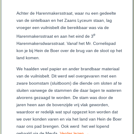
Achter de Harenmakersstraat, waar nu een gedeelte
van de sintelbaan en het Zaans Lyceum staan, lag
vroeger een vuilnisbelt die bereikbaar was via de
e
Harenmakersstraat en aan het eind de 3
Harenmakersdwarsstraat. Vanaf het Mr. Cornelispad
kon je bij Hein de Boer over de brug van de sloot op het
land komen.
We haalden veel papier en ander brandbaar materiaal
van de vuilnisbelt. Dit werd wel overgevaren met een
zware boomstam (sluitboom) die diende om sloten af te
sluiten vanwege de stammen die daar lagen te wateren
alvorens gezaagd te worden. De stam was door de
jaren heen aan de bovenzijde vrij vlak geworden,
waardoor er redelijk wat spul opgezet kon worden dat
we over konden varen en via het land van Hein de Boer
naar ons pad brengen. Ook werd het wel lopend
gehaald via de Meufa.
Verder lezen
→