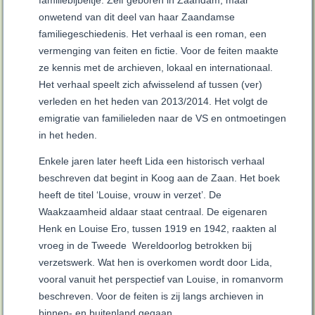
familiebijbeltje. Zelf geboren in Zaandam, maar
onwetend van dit deel van haar Zaandamse
familiegeschiedenis. Het verhaal is een roman, een
vermenging van feiten en fictie. Voor de feiten maakte
ze kennis met de archieven, lokaal en internationaal.
Het verhaal speelt zich afwisselend af tussen (ver)
verleden en het heden van 2013/2014. Het volgt de
emigratie van familieleden naar de VS en ontmoetingen
in het heden.
Enkele jaren later heeft Lida een historisch verhaal
beschreven dat begint in Koog aan de Zaan. Het boek
heeft de titel ‘Louise, vrouw in verzet’. De
Waakzaamheid aldaar staat centraal. De eigenaren
Henk en Louise Ero, tussen 1919 en 1942, raakten al
vroeg in de Tweede Wereldoorlog betrokken bij
verzetswerk. Wat hen is overkomen wordt door Lida,
vooral vanuit het perspectief van Louise, in romanvorm
beschreven. Voor de feiten is zij langs archieven in
binnen- en buitenland gegaan.