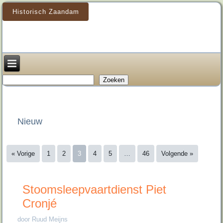
Historisch Zaandam
Zoeken
Zoeken
Nieuw
« Vorige
1
2
3
4
5
…
46
Volgende »
Stoomsleepvaartdienst Piet
Cronjé
door Ruud Meijns