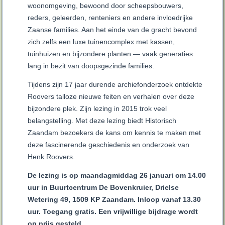
woonomgeving, bewoond door scheepsbouwers,
reders, geleerden, renteniers en andere invloedrijke
Zaanse families. Aan het einde van de gracht bevond
zich zelfs een luxe tuinencomplex met kassen,
tuinhuizen en bijzondere planten — vaak generaties
lang in bezit van doopsgezinde families.
Tijdens zijn 17 jaar durende archiefonderzoek ontdekte
Roovers talloze nieuwe feiten en verhalen over deze
bijzondere plek. Zijn lezing in 2015 trok veel
belangstelling. Met deze lezing biedt Historisch
Zaandam bezoekers de kans om kennis te maken met
deze fascinerende geschiedenis en onderzoek van
Henk Roovers.
De lezing is op maandagmiddag 26 januari om 14.00
uur in Buurtcentrum De Bovenkruier, Drielse
Wetering 49, 1509 KP Zaandam. Inloop vanaf 13.30
uur. Toegang gratis. Een vrijwillige bijdrage wordt
op prijs gesteld.