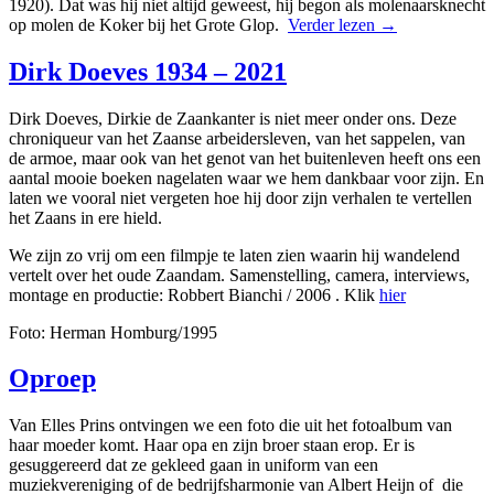
1920). Dat was hij niet altijd geweest, hij begon als molenaarsknecht
op molen de Koker bij het Grote Glop.
Verder lezen
→
Dirk Doeves 1934 – 2021
Dirk Doeves, Dirkie de Zaankanter is niet meer onder ons. Deze
chroniqueur van het Zaanse arbeidersleven, van het sappelen, van
de armoe, maar ook van het genot van het buitenleven heeft ons een
aantal mooie boeken nagelaten waar we hem dankbaar voor zijn. En
laten we vooral niet vergeten hoe hij door zijn verhalen te vertellen
het Zaans in ere hield.
We zijn zo vrij om een filmpje te laten zien waarin hij wandelend
vertelt over het oude Zaandam. Samenstelling, camera, interviews,
montage en productie: Robbert Bianchi / 2006 . Klik
hier
Foto: Herman Homburg/1995
Oproep
Van Elles Prins ontvingen we een foto die uit het fotoalbum van
haar moeder komt. Haar opa en zijn broer staan erop. Er is
gesuggereerd dat ze gekleed gaan in uniform van een
muziekvereniging of de bedrijfsharmonie van Albert Heijn of die