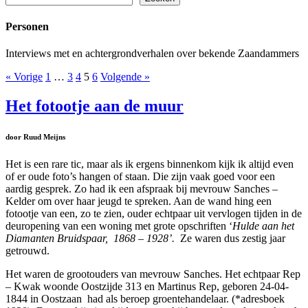
Personen
Interviews met en achtergrondverhalen over bekende Zaandammers
« Vorige
1
…
3
4
5
6
Volgende »
Het fotootje aan de muur
door Ruud Meijns
Het is een rare tic, maar als ik ergens binnenkom kijk ik altijd even
of er oude foto’s hangen of staan. Die zijn vaak goed voor een
aardig gesprek. Zo had ik een afspraak bij mevrouw Sanches –
Kelder om over haar jeugd te spreken. Aan de wand hing een
fotootje van een, zo te zien, ouder echtpaar uit vervlogen tijden in de
deuropening van een woning met grote opschriften ‘
Hulde aan het
Diamanten Bruidspaar, 1868 – 1928’.
Ze waren dus zestig jaar
getrouwd.
Het waren de grootouders van mevrouw Sanches. Het echtpaar Rep
– Kwak woonde Oostzijde 313 en Martinus Rep, geboren 24-04-
1844 in Oostzaan had als beroep groentehandelaar. (*adresboek