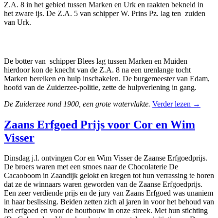
Z.A. 8 in het gebied tussen Marken en Urk en raakten bekneld in
het zware ijs. De Z.A. 5 van schipper W. Prins Pz. lag ten zuiden
van Urk.
De botter van schipper Blees lag tussen Marken en Muiden
hierdoor kon de knecht van de Z.A. 8 na een urenlange tocht
Marken bereiken en hulp inschakelen. De burgemeester van Edam,
hoofd van de Zuiderzee-politie, zette de hulpverlening in gang.
De Zuiderzee rond 1900, een grote watervlakte.
Verder lezen
→
Zaans Erfgoed Prijs voor Cor en Wim
Visser
Dinsdag j.l. ontvingen Cor en Wim Visser de Zaanse Erfgoedprijs.
De broers waren met een smoes naar de Chocolaterie De
Cacaoboom in Zaandijk gelokt en kregen tot hun verrassing te horen
dat ze de winnaars waren geworden van de Zaanse Erfgoedprijs.
Een zeer verdiende prijs en de jury van Zaans Erfgoed was unaniem
in haar beslissing. Beiden zetten zich al jaren in voor het behoud van
het erfgoed en voor de houtbouw in onze streek. Met hun stichting