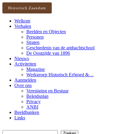
Historisch Zaandam
Welkom
Verhalen
Beelden en Objecten
Personen
Straten
Geschiedenis van de ambachtschool
De Oostzijde van 1896
Nieuws
Activiteiten
Magazine
Werkgroep Historisch Erfgoed &…
Aanmelden
Over ons
Vereniging en Bestuur
Beleidsplan
Privacy
ANBI
Beeldbanken
Links
Zoeken
Zoeken