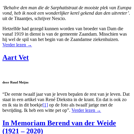
‘Behalve den man die de Sarphatistraat de mooiste plek van Europa
vond, heb ik nooit een wonderlijker kerel gekend dan den uitvreter’.
uit de Titaantjes, schrijver Nescio.
Hetzelfde had gezegd kunnen worden van broeder van Dam die
vanaf 1919 in dienst is van de gemeente Zaandam. Misschien was
hij wel de spil van het begin van de Zaandamse ziekenhuizen.
Verder lezen
→
Aart Vet
door Ruud Meijns
“De eerste twaalf jaar van je leven bepalen de rest van je leven. Dat
staat in een artikel van René Diekstra in de krant. En dat is ook zo
en ik sta in dit boekje
[1]
op de foto als twaalf jarige met de
bevrijding. Ik heb een witte pet op”.
Verder lezen
→
In Memoriam Berend van der Weide
(1921 – 2020)