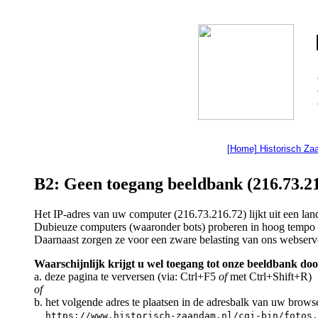
[Home] Historisch Z
B2: Geen toegang beeldbank (216.73.21
Het IP-adres van uw computer (216.73.216.72) lijkt uit een l
Dubieuze computers (waaronder bots) proberen in hoog tempo a
Daarnaast zorgen ze voor een zware belasting van ons webserv
Waarschijnlijk krijgt u wel toegang tot onze beeldbank doo
a. deze pagina te verversen (via: Ctrl+F5
of
met Ctrl+Shift+R)
of
b. het volgende adres te plaatsen in de adresbalk van uw brows
https://www.historisch-zaandam.nl/cgi-bin/fotos.