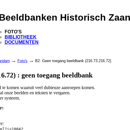
Beeldbanken Historisch Zaa
FOTO'S
BIBLIOTHEEK
DOCUMENTEN
→
→
aandam
Foto's
B2: Geen toegang beeldbank (216.73.216.72)
6.72) : geen toegang beeldbank
and te komen waaruit veel dubieuze aanroepen komen.
l onze beelden en teksten te vergaren.
er systeem.
r:
er:
pl?i=10042