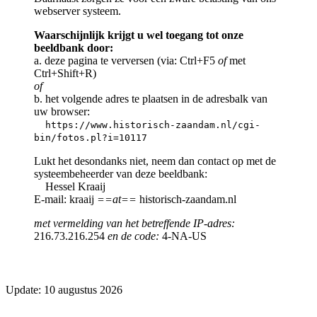
webserver systeem.
Waarschijnlijk krijgt u wel toegang tot onze
beeldbank door:
a. deze pagina te verversen (via: Ctrl+F5
of
met
Ctrl+Shift+R)
of
b. het volgende adres te plaatsen in de adresbalk van
uw browser:
https://www.historisch-zaandam.nl/cgi-
bin/fotos.pl?i=10117
Lukt het desondanks niet, neem dan contact op met de
systeembeheerder van deze beeldbank:
Hessel Kraaij
E-mail: kraaij
==at==
historisch-zaandam.nl
met vermelding van het betreffende IP-adres:
216.73.216.254
en de code:
4-NA-US
Update: 10 augustus 2026