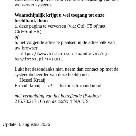
webserver systeem.
Waarschijnlijk krijgt u wel toegang tot onze
beeldbank door:
a. deze pagina te verversen (via: Ctrl+F5
of
met
Ctrl+Shift+R)
of
b. het volgende adres te plaatsen in de adresbalk van
uw browser:
https://www.historisch-zaandam.nl/cgi-
bin/fotos.pl?i=11011
Lukt het desondanks niet, neem dan contact op met de
systeembeheerder van deze beeldbank:
Hessel Kraaij
E-mail: kraaij
==at==
historisch-zaandam.nl
met vermelding van het betreffende IP-adres:
216.73.217.165
en de code:
4-NA-US
Update: 6 augustus 2026