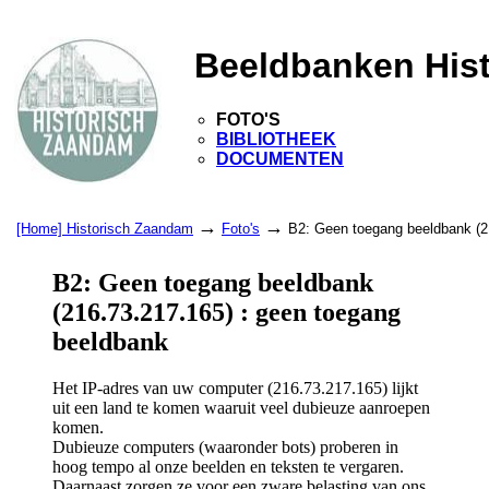
Beeldbanken His
FOTO'S
BIBLIOTHEEK
DOCUMENTEN
→
→
[Home] Historisch Zaandam
Foto's
B2: Geen toegang beeldbank (2
B2: Geen toegang beeldbank
(216.73.217.165) : geen toegang
beeldbank
Het IP-adres van uw computer (216.73.217.165) lijkt
uit een land te komen waaruit veel dubieuze aanroepen
komen.
Dubieuze computers (waaronder bots) proberen in
hoog tempo al onze beelden en teksten te vergaren.
Daarnaast zorgen ze voor een zware belasting van ons