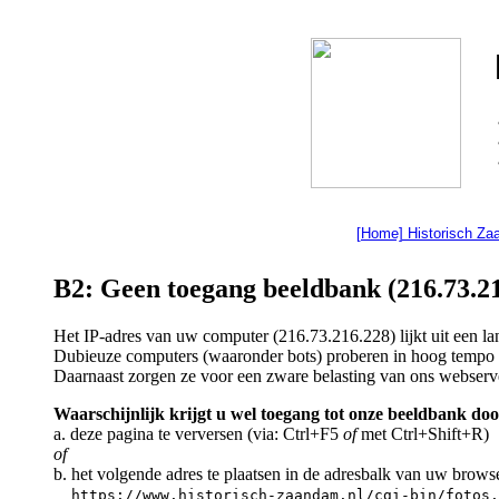
[Home] Historisch Z
B2: Geen toegang beeldbank (216.73.21
Het IP-adres van uw computer (216.73.216.228) lijkt uit een 
Dubieuze computers (waaronder bots) proberen in hoog tempo a
Daarnaast zorgen ze voor een zware belasting van ons webserv
Waarschijnlijk krijgt u wel toegang tot onze beeldbank doo
a. deze pagina te verversen (via: Ctrl+F5
of
met Ctrl+Shift+R)
of
b. het volgende adres te plaatsen in de adresbalk van uw brows
https://www.historisch-zaandam.nl/cgi-bin/fotos.