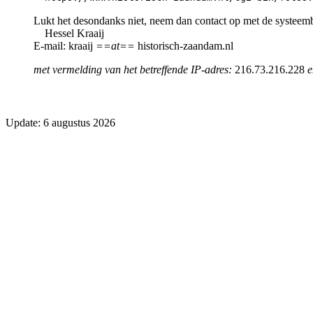
Lukt het desondanks niet, neem dan contact op met de systeem
Hessel Kraaij
E-mail: kraaij
==at==
historisch-zaandam.nl
met vermelding van het betreffende IP-adres:
216.73.216.228
e
Update: 6 augustus 2026