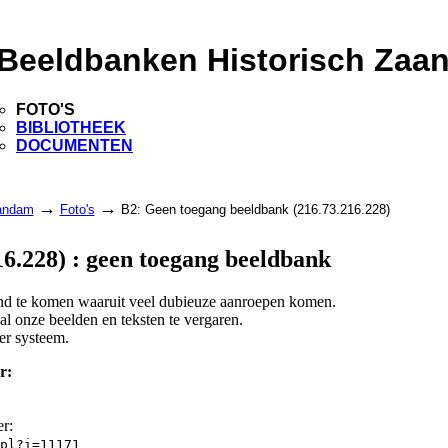
Beeldbanken Historisch Zaa
FOTO'S
BIBLIOTHEEK
DOCUMENTEN
→
→
aandam
Foto's
B2: Geen toegang beeldbank (216.73.216.228)
6.228) : geen toegang beeldbank
land te komen waaruit veel dubieuze aanroepen komen.
l onze beelden en teksten te vergaren.
er systeem.
r:
er:
pl?i=11171