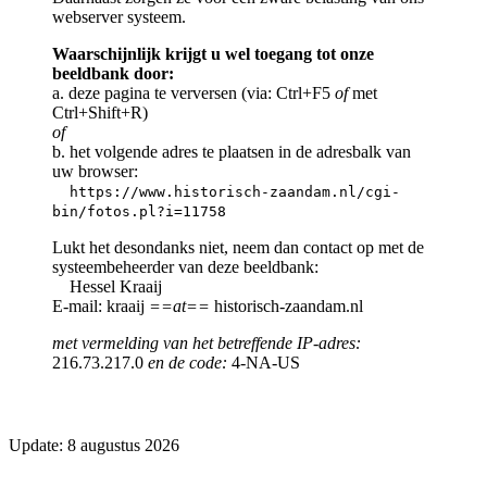
webserver systeem.
Waarschijnlijk krijgt u wel toegang tot onze
beeldbank door:
a. deze pagina te verversen (via: Ctrl+F5
of
met
Ctrl+Shift+R)
of
b. het volgende adres te plaatsen in de adresbalk van
uw browser:
https://www.historisch-zaandam.nl/cgi-
bin/fotos.pl?i=11758
Lukt het desondanks niet, neem dan contact op met de
systeembeheerder van deze beeldbank:
Hessel Kraaij
E-mail: kraaij
==at==
historisch-zaandam.nl
met vermelding van het betreffende IP-adres:
216.73.217.0
en de code:
4-NA-US
Update: 8 augustus 2026