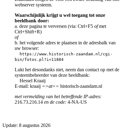
webserver systeem.
Waarschijnlijk krijgt u wel toegang tot onze
beeldbank door:
a. deze pagina te verversen (via: Ctrl+F5
of
met
Ctrl+Shift+R)
of
b. het volgende adres te plaatsen in de adresbalk van
uw browser:
https://www.historisch-zaandam.nl/cgi-
bin/fotos.pl?i=11884
Lukt het desondanks niet, neem dan contact op met de
systeembeheerder van deze beeldbank:
Hessel Kraaij
E-mail: kraaij
==at==
historisch-zaandam.nl
met vermelding van het betreffende IP-adres:
216.73.216.14
en de code:
4-NA-US
Update: 8 augustus 2026