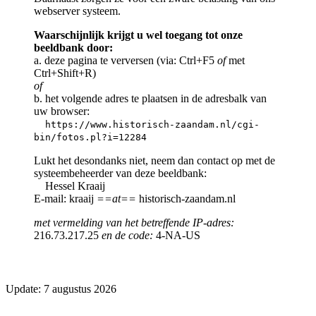
webserver systeem.
Waarschijnlijk krijgt u wel toegang tot onze
beeldbank door:
a. deze pagina te verversen (via: Ctrl+F5
of
met
Ctrl+Shift+R)
of
b. het volgende adres te plaatsen in de adresbalk van
uw browser:
https://www.historisch-zaandam.nl/cgi-
bin/fotos.pl?i=12284
Lukt het desondanks niet, neem dan contact op met de
systeembeheerder van deze beeldbank:
Hessel Kraaij
E-mail: kraaij
==at==
historisch-zaandam.nl
met vermelding van het betreffende IP-adres:
216.73.217.25
en de code:
4-NA-US
Update: 7 augustus 2026