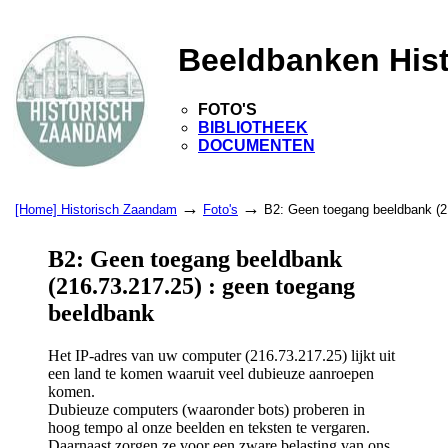
Beeldbanken His
FOTO'S
BIBLIOTHEEK
DOCUMENTEN
→
→
[Home] Historisch Zaandam
Foto's
B2: Geen toegang beeldbank (2
B2: Geen toegang beeldbank
(216.73.217.25) : geen toegang
beeldbank
Het IP-adres van uw computer (216.73.217.25) lijkt uit
een land te komen waaruit veel dubieuze aanroepen
komen.
Dubieuze computers (waaronder bots) proberen in
hoog tempo al onze beelden en teksten te vergaren.
Daarnaast zorgen ze voor een zware belasting van ons