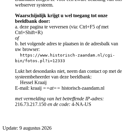
webserver systeem.
Waarschijnlijk krijgt u wel toegang tot onze
beeldbank door:
a. deze pagina te verversen (via: Ctrl+F5
of
met
Ctrl+Shift+R)
of
b. het volgende adres te plaatsen in de adresbalk van
uw browser:
https://www.historisch-zaandam.nl/cgi-
bin/fotos.pl?i=12333
Lukt het desondanks niet, neem dan contact op met de
systeembeheerder van deze beeldbank:
Hessel Kraaij
E-mail: kraaij
==at==
historisch-zaandam.nl
met vermelding van het betreffende IP-adres:
216.73.217.150
en de code:
4-NA-US
Update: 9 augustus 2026