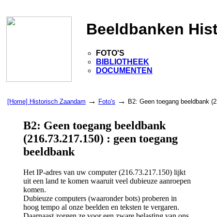
Beeldbanken His
FOTO'S
BIBLIOTHEEK
DOCUMENTEN
→
→
[Home] Historisch Zaandam
Foto's
B2: Geen toegang beeldbank (2
B2: Geen toegang beeldbank
(216.73.217.150) : geen toegang
beeldbank
Het IP-adres van uw computer (216.73.217.150) lijkt
uit een land te komen waaruit veel dubieuze aanroepen
komen.
Dubieuze computers (waaronder bots) proberen in
hoog tempo al onze beelden en teksten te vergaren.
Daarnaast zorgen ze voor een zware belasting van ons