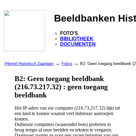
Beeldbanken His
FOTO'S
BIBLIOTHEEK
DOCUMENTEN
→
→
[Home] Historisch Zaandam
Foto's
B2: Geen toegang beeldbank (2
B2: Geen toegang beeldbank
(216.73.217.32) : geen toegang
beeldbank
Het IP-adres van uw computer (216.73.217.32) lijkt uit
een land te komen waaruit veel dubieuze aanroepen
komen.
Dubieuze computers (waaronder bots) proberen in
hoog tempo al onze beelden en teksten te vergaren.
Daarnaast zorgen ze voor een zware belasting van ons