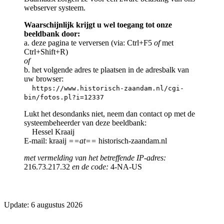
webserver systeem.
Waarschijnlijk krijgt u wel toegang tot onze
beeldbank door:
a. deze pagina te verversen (via: Ctrl+F5
of
met
Ctrl+Shift+R)
of
b. het volgende adres te plaatsen in de adresbalk van
uw browser:
https://www.historisch-zaandam.nl/cgi-
bin/fotos.pl?i=12337
Lukt het desondanks niet, neem dan contact op met de
systeembeheerder van deze beeldbank:
Hessel Kraaij
E-mail: kraaij
==at==
historisch-zaandam.nl
met vermelding van het betreffende IP-adres:
216.73.217.32
en de code:
4-NA-US
Update: 6 augustus 2026