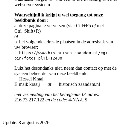
webserver systeem.
Waarschijnlijk krijgt u wel toegang tot onze
beeldbank door:
a. deze pagina te verversen (via: Ctrl+F5
of
met
Ctrl+Shift+R)
of
b. het volgende adres te plaatsen in de adresbalk van
uw browser:
https://www.historisch-zaandam.nl/cgi-
bin/fotos.pl?i=12430
Lukt het desondanks niet, neem dan contact op met de
systeembeheerder van deze beeldbank:
Hessel Kraaij
E-mail: kraaij
==at==
historisch-zaandam.nl
met vermelding van het betreffende IP-adres:
216.73.217.122
en de code:
4-NA-US
Update: 8 augustus 2026