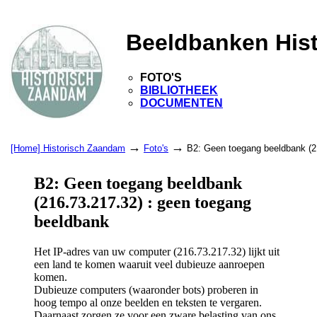
Beeldbanken His
FOTO'S
BIBLIOTHEEK
DOCUMENTEN
→
→
[Home] Historisch Zaandam
Foto's
B2: Geen toegang beeldbank (2
B2: Geen toegang beeldbank
(216.73.217.32) : geen toegang
beeldbank
Het IP-adres van uw computer (216.73.217.32) lijkt uit
een land te komen waaruit veel dubieuze aanroepen
komen.
Dubieuze computers (waaronder bots) proberen in
hoog tempo al onze beelden en teksten te vergaren.
Daarnaast zorgen ze voor een zware belasting van ons