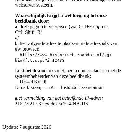
webserver systeem.
Waarschijnlijk krijgt u wel toegang tot onze
beeldbank door:
a. deze pagina te verversen (via: Ctrl+F5
of
met
Ctrl+Shift+R)
of
b. het volgende adres te plaatsen in de adresbalk van
uw browser:
https://www.historisch-zaandam.nl/cgi-
bin/fotos.pl?i=12433
Lukt het desondanks niet, neem dan contact op met de
systeembeheerder van deze beeldbank:
Hessel Kraaij
E-mail: kraaij
==at==
historisch-zaandam.nl
met vermelding van het betreffende IP-adres:
216.73.217.32
en de code:
4-NA-US
Update: 7 augustus 2026