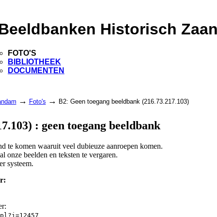
Beeldbanken Historisch Zaa
FOTO'S
BIBLIOTHEEK
DOCUMENTEN
→
→
aandam
Foto's
B2: Geen toegang beeldbank (216.73.217.103)
7.103) : geen toegang beeldbank
land te komen waaruit veel dubieuze aanroepen komen.
l onze beelden en teksten te vergaren.
er systeem.
r:
er:
pl?i=12457