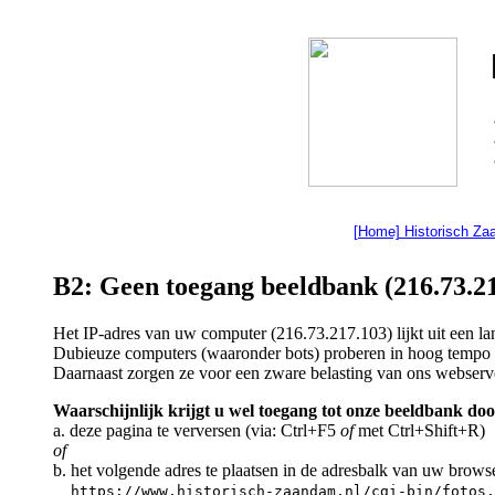
[Home] Historisch Z
B2: Geen toegang beeldbank (216.73.21
Het IP-adres van uw computer (216.73.217.103) lijkt uit een 
Dubieuze computers (waaronder bots) proberen in hoog tempo a
Daarnaast zorgen ze voor een zware belasting van ons webserv
Waarschijnlijk krijgt u wel toegang tot onze beeldbank doo
a. deze pagina te verversen (via: Ctrl+F5
of
met Ctrl+Shift+R)
of
b. het volgende adres te plaatsen in de adresbalk van uw brows
https://www.historisch-zaandam.nl/cgi-bin/fotos.