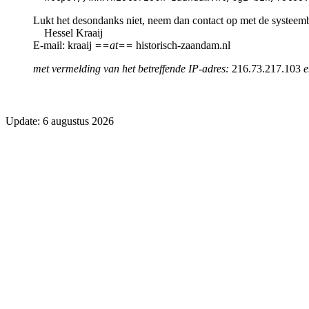
Lukt het desondanks niet, neem dan contact op met de systeem
Hessel Kraaij
E-mail: kraaij
==at==
historisch-zaandam.nl
met vermelding van het betreffende IP-adres:
216.73.217.103
e
Update: 6 augustus 2026