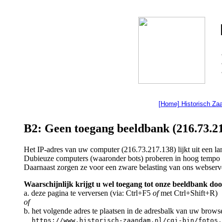
[Home] Historisch Z
B2: Geen toegang beeldbank (216.73.21
Het IP-adres van uw computer (216.73.217.138) lijkt uit een 
Dubieuze computers (waaronder bots) proberen in hoog tempo a
Daarnaast zorgen ze voor een zware belasting van ons webserv
Waarschijnlijk krijgt u wel toegang tot onze beeldbank doo
a. deze pagina te verversen (via: Ctrl+F5
of
met Ctrl+Shift+R)
of
b. het volgende adres te plaatsen in de adresbalk van uw brows
https://www.historisch-zaandam.nl/cgi-bin/fotos.