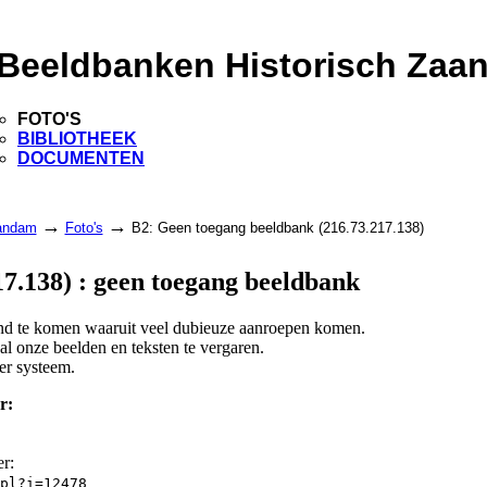
Beeldbanken Historisch Zaa
FOTO'S
BIBLIOTHEEK
DOCUMENTEN
→
→
aandam
Foto's
B2: Geen toegang beeldbank (216.73.217.138)
7.138) : geen toegang beeldbank
land te komen waaruit veel dubieuze aanroepen komen.
l onze beelden en teksten te vergaren.
er systeem.
r:
er:
pl?i=12478