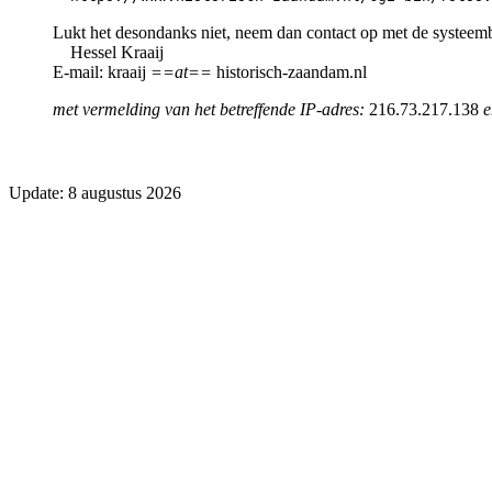
Lukt het desondanks niet, neem dan contact op met de systeem
Hessel Kraaij
E-mail: kraaij
==at==
historisch-zaandam.nl
met vermelding van het betreffende IP-adres:
216.73.217.138
e
Update: 8 augustus 2026