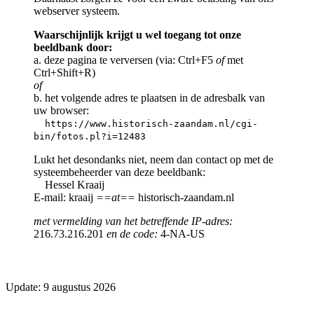
webserver systeem.
Waarschijnlijk krijgt u wel toegang tot onze
beeldbank door:
a. deze pagina te verversen (via: Ctrl+F5
of
met
Ctrl+Shift+R)
of
b. het volgende adres te plaatsen in de adresbalk van
uw browser:
https://www.historisch-zaandam.nl/cgi-
bin/fotos.pl?i=12483
Lukt het desondanks niet, neem dan contact op met de
systeembeheerder van deze beeldbank:
Hessel Kraaij
E-mail: kraaij
==at==
historisch-zaandam.nl
met vermelding van het betreffende IP-adres:
216.73.216.201
en de code:
4-NA-US
Update: 9 augustus 2026