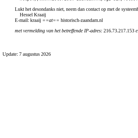
Lukt het desondanks niet, neem dan contact op met de systeem
Hessel Kraaij
E-mail: kraaij
==at==
historisch-zaandam.nl
met vermelding van het betreffende IP-adres:
216.73.217.153
e
Update: 7 augustus 2026