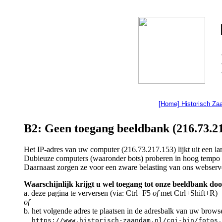
[Home] Historisch Z
B2: Geen toegang beeldbank (216.73.21
Het IP-adres van uw computer (216.73.217.153) lijkt uit een 
Dubieuze computers (waaronder bots) proberen in hoog tempo a
Daarnaast zorgen ze voor een zware belasting van ons webserv
Waarschijnlijk krijgt u wel toegang tot onze beeldbank doo
a. deze pagina te verversen (via: Ctrl+F5
of
met Ctrl+Shift+R)
of
b. het volgende adres te plaatsen in de adresbalk van uw brows
https://www.historisch-zaandam.nl/cgi-bin/fotos.