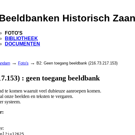
Beeldbanken Historisch Zaa
FOTO'S
BIBLIOTHEEK
DOCUMENTEN
→
→
aandam
Foto's
B2: Geen toegang beeldbank (216.73.217.153)
7.153) : geen toegang beeldbank
land te komen waaruit veel dubieuze aanroepen komen.
l onze beelden en teksten te vergaren.
er systeem.
r:
er:
pl?i=12625