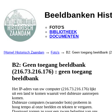
Beeldbanken His
FOTO'S
BIBLIOTHEEK
DOCUMENTEN
→
→
[Home] Historisch Zaandam
Foto's
B2: Geen toegang beeldbank (2
B2: Geen toegang beeldbank
(216.73.216.176) : geen toegang
beeldbank
Het IP-adres van uw computer (216.73.216.176) lijkt
uit een land te komen waaruit veel dubieuze aanroepen
komen.
Dubieuze computers (waaronder bots) proberen in
hoog tempo al onze beelden en teksten te vergaren.
Daarnaast zorgen ze voor een zware belasting van ons