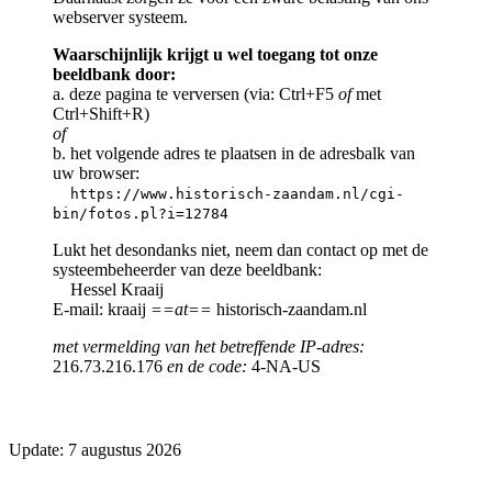
webserver systeem.
Waarschijnlijk krijgt u wel toegang tot onze
beeldbank door:
a. deze pagina te verversen (via: Ctrl+F5
of
met
Ctrl+Shift+R)
of
b. het volgende adres te plaatsen in de adresbalk van
uw browser:
https://www.historisch-zaandam.nl/cgi-
bin/fotos.pl?i=12784
Lukt het desondanks niet, neem dan contact op met de
systeembeheerder van deze beeldbank:
Hessel Kraaij
E-mail: kraaij
==at==
historisch-zaandam.nl
met vermelding van het betreffende IP-adres:
216.73.216.176
en de code:
4-NA-US
Update: 7 augustus 2026