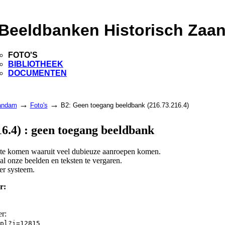
Beeldbanken Historisch Zaa
FOTO'S
BIBLIOTHEEK
DOCUMENTEN
→
→
aandam
Foto's
B2: Geen toegang beeldbank (216.73.216.4)
6.4) : geen toegang beeldbank
d te komen waaruit veel dubieuze aanroepen komen.
l onze beelden en teksten te vergaren.
er systeem.
r:
er:
pl?i=12815