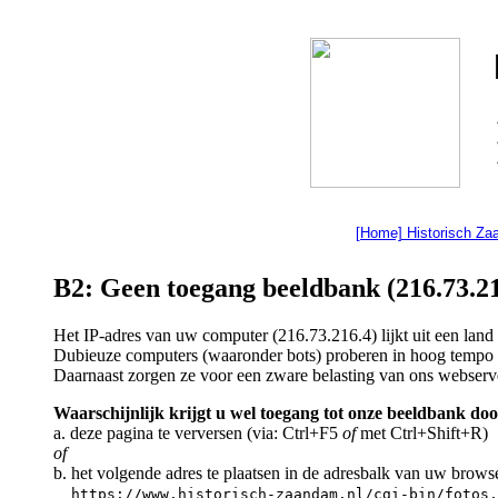
[Home] Historisch Z
B2: Geen toegang beeldbank (216.73.21
Het IP-adres van uw computer (216.73.216.4) lijkt uit een lan
Dubieuze computers (waaronder bots) proberen in hoog tempo a
Daarnaast zorgen ze voor een zware belasting van ons webserv
Waarschijnlijk krijgt u wel toegang tot onze beeldbank doo
a. deze pagina te verversen (via: Ctrl+F5
of
met Ctrl+Shift+R)
of
b. het volgende adres te plaatsen in de adresbalk van uw brows
https://www.historisch-zaandam.nl/cgi-bin/fotos.