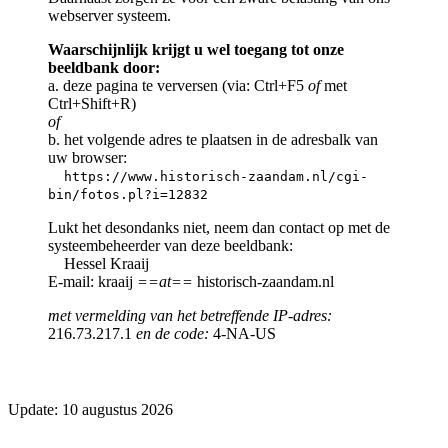
webserver systeem.
Waarschijnlijk krijgt u wel toegang tot onze
beeldbank door:
a. deze pagina te verversen (via: Ctrl+F5
of
met
Ctrl+Shift+R)
of
b. het volgende adres te plaatsen in de adresbalk van
uw browser:
https://www.historisch-zaandam.nl/cgi-
bin/fotos.pl?i=12832
Lukt het desondanks niet, neem dan contact op met de
systeembeheerder van deze beeldbank:
Hessel Kraaij
E-mail: kraaij
==at==
historisch-zaandam.nl
met vermelding van het betreffende IP-adres:
216.73.217.1
en de code:
4-NA-US
Update: 10 augustus 2026