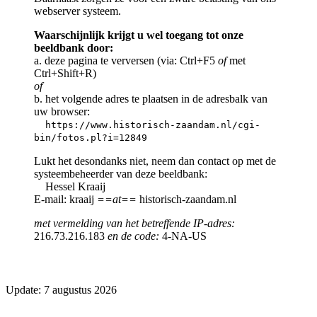
webserver systeem.
Waarschijnlijk krijgt u wel toegang tot onze
beeldbank door:
a. deze pagina te verversen (via: Ctrl+F5
of
met
Ctrl+Shift+R)
of
b. het volgende adres te plaatsen in de adresbalk van
uw browser:
https://www.historisch-zaandam.nl/cgi-
bin/fotos.pl?i=12849
Lukt het desondanks niet, neem dan contact op met de
systeembeheerder van deze beeldbank:
Hessel Kraaij
E-mail: kraaij
==at==
historisch-zaandam.nl
met vermelding van het betreffende IP-adres:
216.73.216.183
en de code:
4-NA-US
Update: 7 augustus 2026