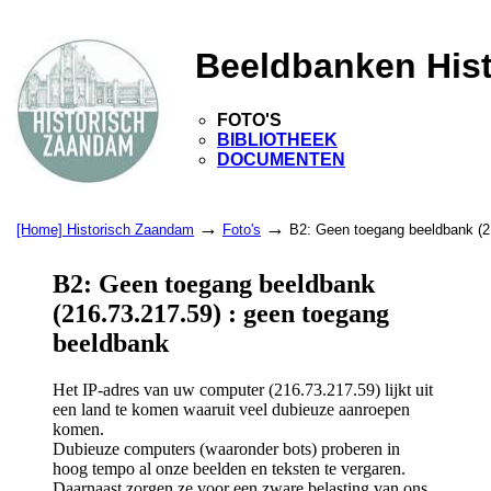
Beeldbanken His
FOTO'S
BIBLIOTHEEK
DOCUMENTEN
→
→
[Home] Historisch Zaandam
Foto's
B2: Geen toegang beeldbank (2
B2: Geen toegang beeldbank
(216.73.217.59) : geen toegang
beeldbank
Het IP-adres van uw computer (216.73.217.59) lijkt uit
een land te komen waaruit veel dubieuze aanroepen
komen.
Dubieuze computers (waaronder bots) proberen in
hoog tempo al onze beelden en teksten te vergaren.
Daarnaast zorgen ze voor een zware belasting van ons