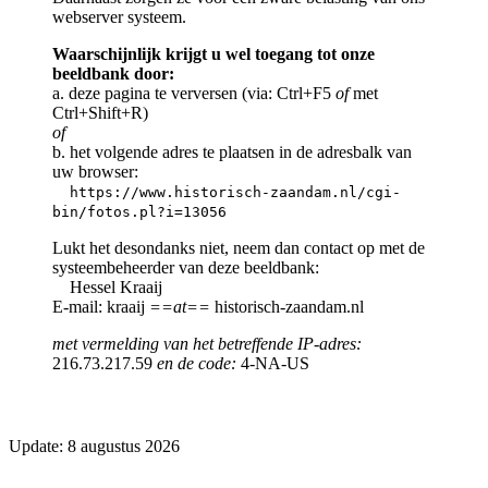
webserver systeem.
Waarschijnlijk krijgt u wel toegang tot onze
beeldbank door:
a. deze pagina te verversen (via: Ctrl+F5
of
met
Ctrl+Shift+R)
of
b. het volgende adres te plaatsen in de adresbalk van
uw browser:
https://www.historisch-zaandam.nl/cgi-
bin/fotos.pl?i=13056
Lukt het desondanks niet, neem dan contact op met de
systeembeheerder van deze beeldbank:
Hessel Kraaij
E-mail: kraaij
==at==
historisch-zaandam.nl
met vermelding van het betreffende IP-adres:
216.73.217.59
en de code:
4-NA-US
Update: 8 augustus 2026