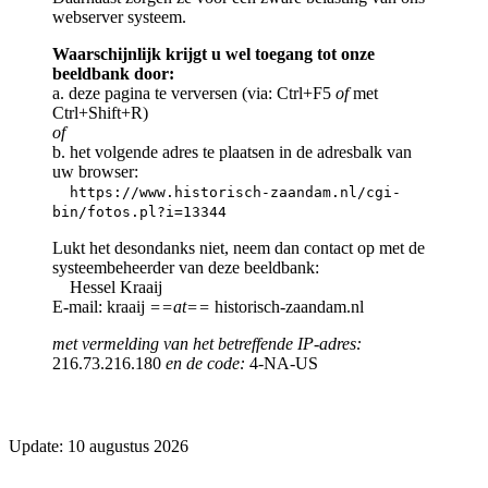
webserver systeem.
Waarschijnlijk krijgt u wel toegang tot onze
beeldbank door:
a. deze pagina te verversen (via: Ctrl+F5
of
met
Ctrl+Shift+R)
of
b. het volgende adres te plaatsen in de adresbalk van
uw browser:
https://www.historisch-zaandam.nl/cgi-
bin/fotos.pl?i=13344
Lukt het desondanks niet, neem dan contact op met de
systeembeheerder van deze beeldbank:
Hessel Kraaij
E-mail: kraaij
==at==
historisch-zaandam.nl
met vermelding van het betreffende IP-adres:
216.73.216.180
en de code:
4-NA-US
Update: 10 augustus 2026