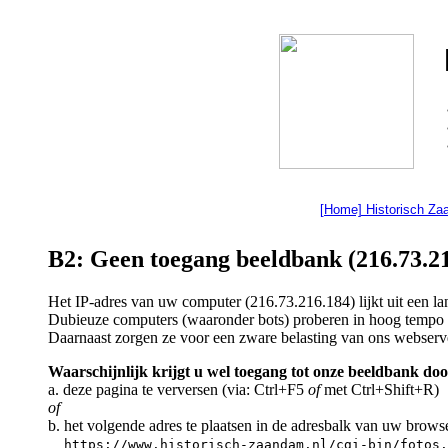
[Home] Historisch Z
B2: Geen toegang beeldbank (216.73.21
Het IP-adres van uw computer (216.73.216.184) lijkt uit een 
Dubieuze computers (waaronder bots) proberen in hoog tempo a
Daarnaast zorgen ze voor een zware belasting van ons webserv
Waarschijnlijk krijgt u wel toegang tot onze beeldbank doo
a. deze pagina te verversen (via: Ctrl+F5
of
met Ctrl+Shift+R)
of
b. het volgende adres te plaatsen in de adresbalk van uw brows
https://www.historisch-zaandam.nl/cgi-bin/fotos.