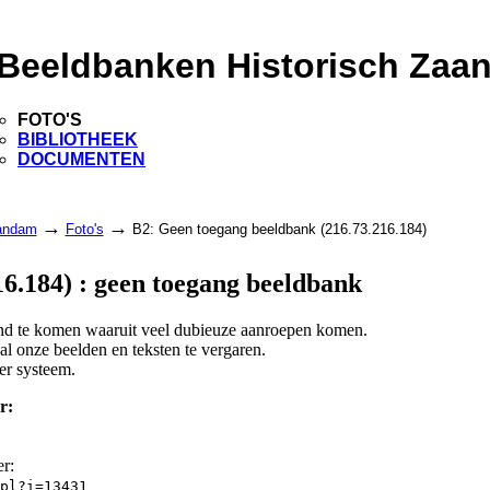
Beeldbanken Historisch Zaa
FOTO'S
BIBLIOTHEEK
DOCUMENTEN
→
→
aandam
Foto's
B2: Geen toegang beeldbank (216.73.216.184)
6.184) : geen toegang beeldbank
land te komen waaruit veel dubieuze aanroepen komen.
l onze beelden en teksten te vergaren.
er systeem.
r:
er:
pl?i=13431