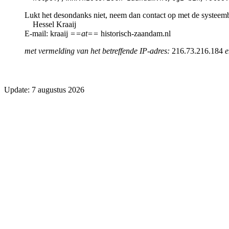
Lukt het desondanks niet, neem dan contact op met de systeem
Hessel Kraaij
E-mail: kraaij
==at==
historisch-zaandam.nl
met vermelding van het betreffende IP-adres:
216.73.216.184
e
Update: 7 augustus 2026