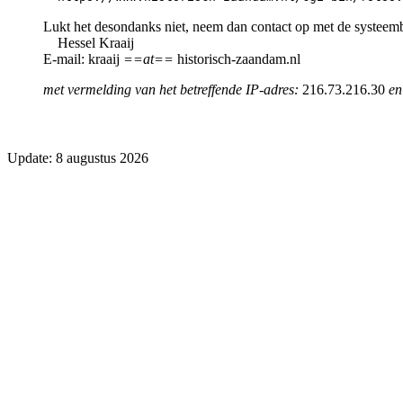
Lukt het desondanks niet, neem dan contact op met de systeem
Hessel Kraaij
E-mail: kraaij
==at==
historisch-zaandam.nl
met vermelding van het betreffende IP-adres:
216.73.216.30
en
Update: 8 augustus 2026