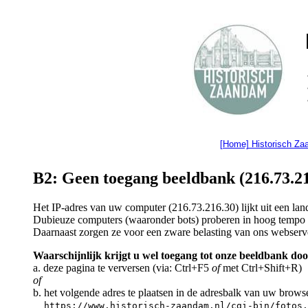
[Home] Historisch Z
B2: Geen toegang beeldbank (216.73.21
Het IP-adres van uw computer (216.73.216.30) lijkt uit een l
Dubieuze computers (waaronder bots) proberen in hoog tempo a
Daarnaast zorgen ze voor een zware belasting van ons webserv
Waarschijnlijk krijgt u wel toegang tot onze beeldbank doo
a. deze pagina te verversen (via: Ctrl+F5
of
met Ctrl+Shift+R)
of
b. het volgende adres te plaatsen in de adresbalk van uw brows
https://www.historisch-zaandam.nl/cgi-bin/fotos.