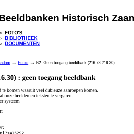
Beeldbanken Historisch Zaa
FOTO'S
BIBLIOTHEEK
DOCUMENTEN
→
→
aandam
Foto's
B2: Geen toegang beeldbank (216.73.216.30)
6.30) : geen toegang beeldbank
and te komen waaruit veel dubieuze aanroepen komen.
l onze beelden en teksten te vergaren.
er systeem.
r:
er:
pl?i=16292