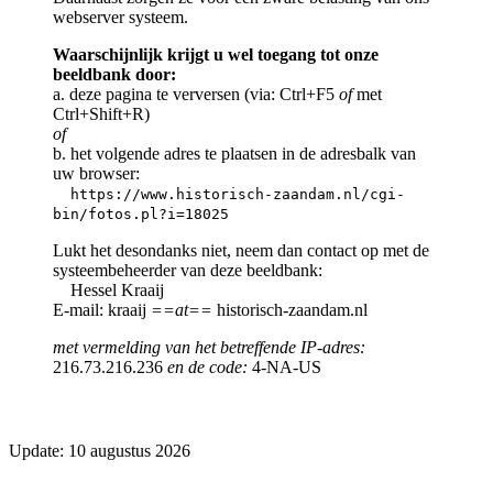
webserver systeem.
Waarschijnlijk krijgt u wel toegang tot onze
beeldbank door:
a. deze pagina te verversen (via: Ctrl+F5
of
met
Ctrl+Shift+R)
of
b. het volgende adres te plaatsen in de adresbalk van
uw browser:
https://www.historisch-zaandam.nl/cgi-
bin/fotos.pl?i=18025
Lukt het desondanks niet, neem dan contact op met de
systeembeheerder van deze beeldbank:
Hessel Kraaij
E-mail: kraaij
==at==
historisch-zaandam.nl
met vermelding van het betreffende IP-adres:
216.73.216.236
en de code:
4-NA-US
Update: 10 augustus 2026