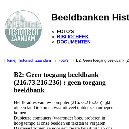
Beeldbanken His
FOTO'S
BIBLIOTHEEK
DOCUMENTEN
→
→
[Home] Historisch Zaandam
Foto's
B2: Geen toegang beeldbank (2
B2: Geen toegang beeldbank
(216.73.216.236) : geen toegang
beeldbank
Het IP-adres van uw computer (216.73.216.236) lijkt
uit een land te komen waaruit veel dubieuze aanroepen
komen.
Dubieuze computers (waaronder bots) proberen in
hoog tempo al onze beelden en teksten te vergaren.
Daarnaast zorgen ze voor een zware belasting van ons