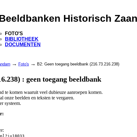
Beeldbanken Historisch Zaa
FOTO'S
BIBLIOTHEEK
DOCUMENTEN
→
→
aandam
Foto's
B2: Geen toegang beeldbank (216.73.216.238)
6.238) : geen toegang beeldbank
land te komen waaruit veel dubieuze aanroepen komen.
l onze beelden en teksten te vergaren.
er systeem.
r:
er:
pl?i=18033