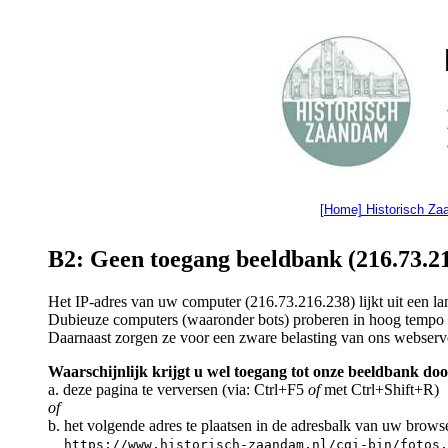
[Home] Historisch Z
B2: Geen toegang beeldbank (216.73.21
Het IP-adres van uw computer (216.73.216.238) lijkt uit een 
Dubieuze computers (waaronder bots) proberen in hoog tempo a
Daarnaast zorgen ze voor een zware belasting van ons webserv
Waarschijnlijk krijgt u wel toegang tot onze beeldbank doo
a. deze pagina te verversen (via: Ctrl+F5
of
met Ctrl+Shift+R)
of
b. het volgende adres te plaatsen in de adresbalk van uw brows
https://www.historisch-zaandam.nl/cgi-bin/fotos.