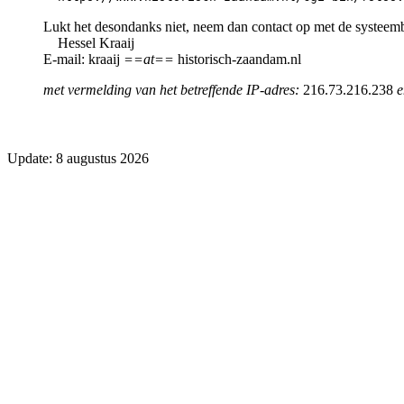
Lukt het desondanks niet, neem dan contact op met de systeem
Hessel Kraaij
E-mail: kraaij
==at==
historisch-zaandam.nl
met vermelding van het betreffende IP-adres:
216.73.216.238
e
Update: 8 augustus 2026