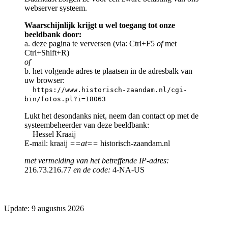
webserver systeem.
Waarschijnlijk krijgt u wel toegang tot onze
beeldbank door:
a. deze pagina te verversen (via: Ctrl+F5
of
met
Ctrl+Shift+R)
of
b. het volgende adres te plaatsen in de adresbalk van
uw browser:
https://www.historisch-zaandam.nl/cgi-
bin/fotos.pl?i=18063
Lukt het desondanks niet, neem dan contact op met de
systeembeheerder van deze beeldbank:
Hessel Kraaij
E-mail: kraaij
==at==
historisch-zaandam.nl
met vermelding van het betreffende IP-adres:
216.73.216.77
en de code:
4-NA-US
Update: 9 augustus 2026