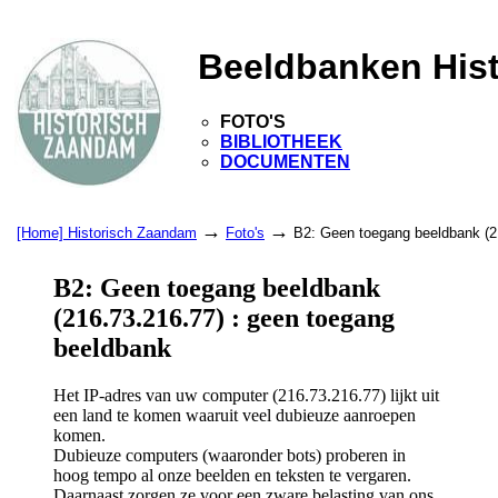
Beeldbanken His
FOTO'S
BIBLIOTHEEK
DOCUMENTEN
→
→
[Home] Historisch Zaandam
Foto's
B2: Geen toegang beeldbank (2
B2: Geen toegang beeldbank
(216.73.216.77) : geen toegang
beeldbank
Het IP-adres van uw computer (216.73.216.77) lijkt uit
een land te komen waaruit veel dubieuze aanroepen
komen.
Dubieuze computers (waaronder bots) proberen in
hoog tempo al onze beelden en teksten te vergaren.
Daarnaast zorgen ze voor een zware belasting van ons