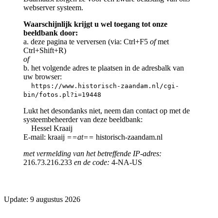
webserver systeem.
Waarschijnlijk krijgt u wel toegang tot onze
beeldbank door:
a. deze pagina te verversen (via: Ctrl+F5
of
met
Ctrl+Shift+R)
of
b. het volgende adres te plaatsen in de adresbalk van
uw browser:
https://www.historisch-zaandam.nl/cgi-
bin/fotos.pl?i=19448
Lukt het desondanks niet, neem dan contact op met de
systeembeheerder van deze beeldbank:
Hessel Kraaij
E-mail: kraaij
==at==
historisch-zaandam.nl
met vermelding van het betreffende IP-adres:
216.73.216.233
en de code:
4-NA-US
Update: 9 augustus 2026