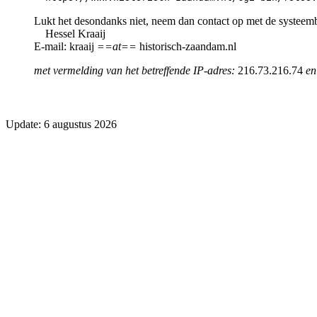
Lukt het desondanks niet, neem dan contact op met de systeem
Hessel Kraaij
E-mail: kraaij
==at==
historisch-zaandam.nl
met vermelding van het betreffende IP-adres:
216.73.216.74
en
Update: 6 augustus 2026