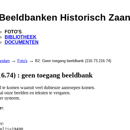
Beeldbanken Historisch Zaa
FOTO'S
BIBLIOTHEEK
DOCUMENTEN
→
→
aandam
Foto's
B2: Geen toegang beeldbank (216.73.216.74)
6.74) : geen toegang beeldbank
and te komen waaruit veel dubieuze aanroepen komen.
l onze beelden en teksten te vergaren.
er systeem.
r:
er:
pl?i=19490