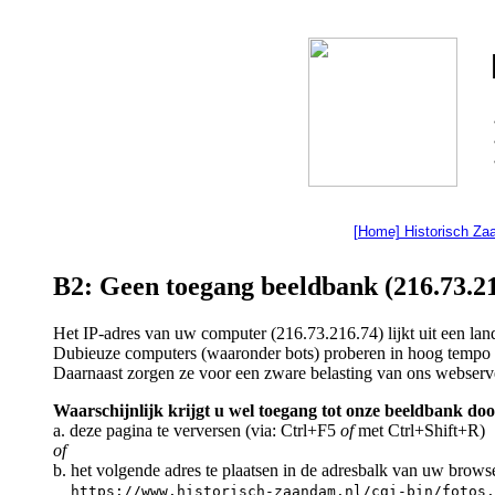
[Home] Historisch Z
B2: Geen toegang beeldbank (216.73.21
Het IP-adres van uw computer (216.73.216.74) lijkt uit een l
Dubieuze computers (waaronder bots) proberen in hoog tempo a
Daarnaast zorgen ze voor een zware belasting van ons webserv
Waarschijnlijk krijgt u wel toegang tot onze beeldbank doo
a. deze pagina te verversen (via: Ctrl+F5
of
met Ctrl+Shift+R)
of
b. het volgende adres te plaatsen in de adresbalk van uw brows
https://www.historisch-zaandam.nl/cgi-bin/fotos.