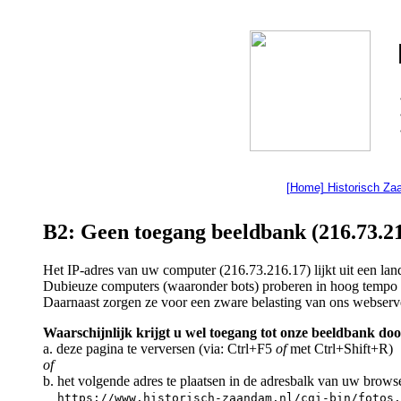
[Home] Historisch Z
B2: Geen toegang beeldbank (216.73.21
Het IP-adres van uw computer (216.73.216.17) lijkt uit een l
Dubieuze computers (waaronder bots) proberen in hoog tempo a
Daarnaast zorgen ze voor een zware belasting van ons webserv
Waarschijnlijk krijgt u wel toegang tot onze beeldbank doo
a. deze pagina te verversen (via: Ctrl+F5
of
met Ctrl+Shift+R)
of
b. het volgende adres te plaatsen in de adresbalk van uw brows
https://www.historisch-zaandam.nl/cgi-bin/fotos.