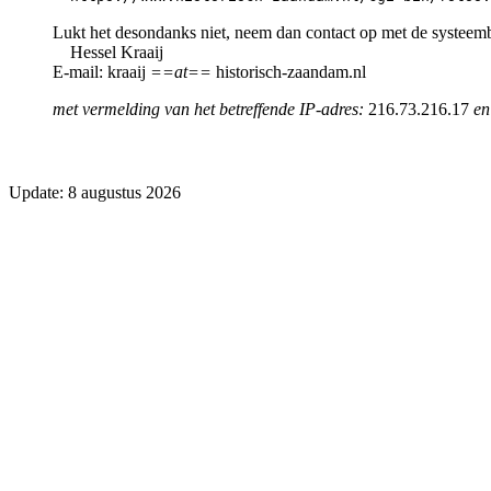
Lukt het desondanks niet, neem dan contact op met de systeem
Hessel Kraaij
E-mail: kraaij
==at==
historisch-zaandam.nl
met vermelding van het betreffende IP-adres:
216.73.216.17
en
Update: 8 augustus 2026