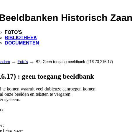
Beeldbanken Historisch Zaa
FOTO'S
BIBLIOTHEEK
DOCUMENTEN
→
→
aandam
Foto's
B2: Geen toegang beeldbank (216.73.216.17)
6.17) : geen toegang beeldbank
and te komen waaruit veel dubieuze aanroepen komen.
l onze beelden en teksten te vergaren.
er systeem.
r:
er:
pl?i=19495