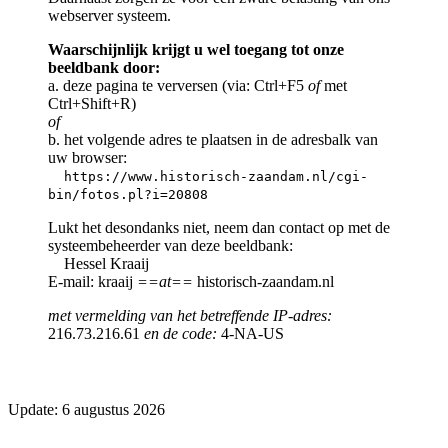
webserver systeem.
Waarschijnlijk krijgt u wel toegang tot onze
beeldbank door:
a. deze pagina te verversen (via: Ctrl+F5
of
met
Ctrl+Shift+R)
of
b. het volgende adres te plaatsen in de adresbalk van
uw browser:
https://www.historisch-zaandam.nl/cgi-
bin/fotos.pl?i=20808
Lukt het desondanks niet, neem dan contact op met de
systeembeheerder van deze beeldbank:
Hessel Kraaij
E-mail: kraaij
==at==
historisch-zaandam.nl
met vermelding van het betreffende IP-adres:
216.73.216.61
en de code:
4-NA-US
Update: 6 augustus 2026