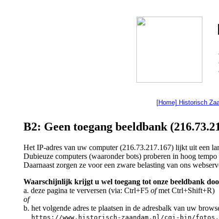
[Home] Historisch Z
B2: Geen toegang beeldbank (216.73.21
Het IP-adres van uw computer (216.73.217.167) lijkt uit een 
Dubieuze computers (waaronder bots) proberen in hoog tempo a
Daarnaast zorgen ze voor een zware belasting van ons webserv
Waarschijnlijk krijgt u wel toegang tot onze beeldbank doo
a. deze pagina te verversen (via: Ctrl+F5
of
met Ctrl+Shift+R)
of
b. het volgende adres te plaatsen in de adresbalk van uw brows
https://www.historisch-zaandam.nl/cgi-bin/fotos.