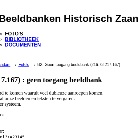
Beeldbanken Historisch Zaa
FOTO'S
BIBLIOTHEEK
DOCUMENTEN
→
→
aandam
Foto's
B2: Geen toegang beeldbank (216.73.217.167)
7.167) : geen toegang beeldbank
land te komen waaruit veel dubieuze aanroepen komen.
l onze beelden en teksten te vergaren.
er systeem.
r:
er:
pl?i=23145