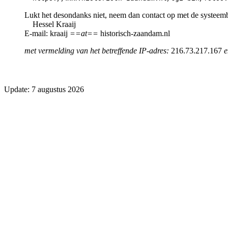
Lukt het desondanks niet, neem dan contact op met de systeem
Hessel Kraaij
E-mail: kraaij
==at==
historisch-zaandam.nl
met vermelding van het betreffende IP-adres:
216.73.217.167
e
Update: 7 augustus 2026