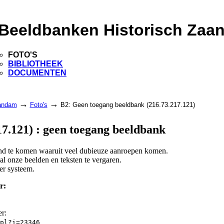
Beeldbanken Historisch Zaa
FOTO'S
BIBLIOTHEEK
DOCUMENTEN
→
→
aandam
Foto's
B2: Geen toegang beeldbank (216.73.217.121)
7.121) : geen toegang beeldbank
land te komen waaruit veel dubieuze aanroepen komen.
l onze beelden en teksten te vergaren.
er systeem.
r:
er:
pl?i=23346