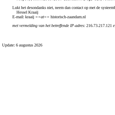
Lukt het desondanks niet, neem dan contact op met de systeem
Hessel Kraaij
E-mail: kraaij
==at==
historisch-zaandam.nl
met vermelding van het betreffende IP-adres:
216.73.217.121
e
Update: 6 augustus 2026