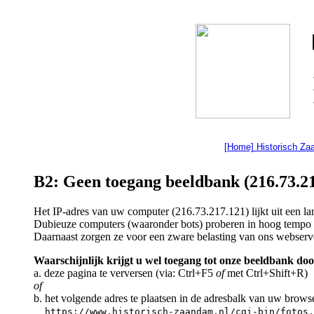
[Home] Historisch Z
B2: Geen toegang beeldbank (216.73.21
Het IP-adres van uw computer (216.73.217.121) lijkt uit een 
Dubieuze computers (waaronder bots) proberen in hoog tempo a
Daarnaast zorgen ze voor een zware belasting van ons webserv
Waarschijnlijk krijgt u wel toegang tot onze beeldbank doo
a. deze pagina te verversen (via: Ctrl+F5
of
met Ctrl+Shift+R)
of
b. het volgende adres te plaatsen in de adresbalk van uw brows
https://www.historisch-zaandam.nl/cgi-bin/fotos.