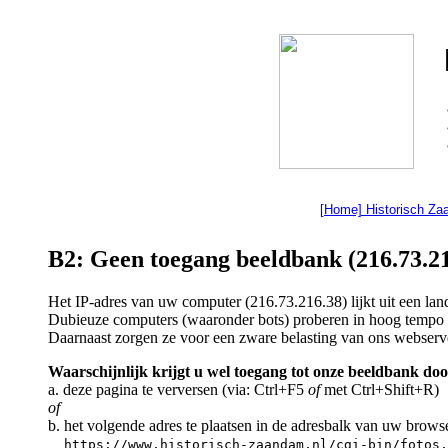
[Home] Historisch Z
B2: Geen toegang beeldbank (216.73.21
Het IP-adres van uw computer (216.73.216.38) lijkt uit een l
Dubieuze computers (waaronder bots) proberen in hoog tempo a
Daarnaast zorgen ze voor een zware belasting van ons webserv
Waarschijnlijk krijgt u wel toegang tot onze beeldbank doo
a. deze pagina te verversen (via: Ctrl+F5
of
met Ctrl+Shift+R)
of
b. het volgende adres te plaatsen in de adresbalk van uw brows
https://www.historisch-zaandam.nl/cgi-bin/fotos.