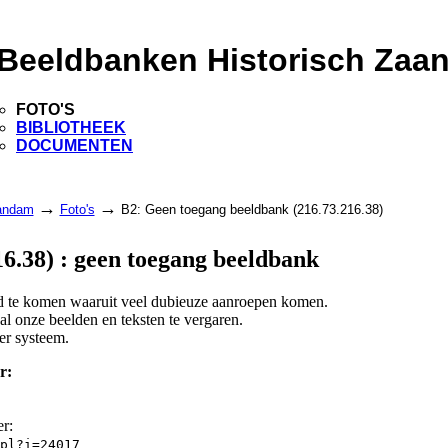
Beeldbanken Historisch Zaa
FOTO'S
BIBLIOTHEEK
DOCUMENTEN
→
→
aandam
Foto's
B2: Geen toegang beeldbank (216.73.216.38)
6.38) : geen toegang beeldbank
and te komen waaruit veel dubieuze aanroepen komen.
l onze beelden en teksten te vergaren.
er systeem.
r:
er:
pl?i=24017