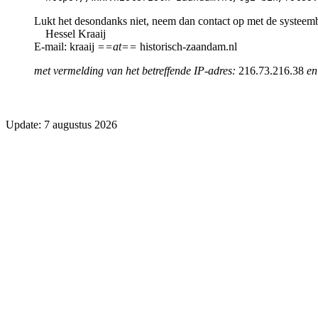
Lukt het desondanks niet, neem dan contact op met de systeem
Hessel Kraaij
E-mail: kraaij
==at==
historisch-zaandam.nl
met vermelding van het betreffende IP-adres:
216.73.216.38
en
Update: 7 augustus 2026