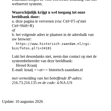
webserver systeem.
Waarschijnlijk krijgt u wel toegang tot onze
beeldbank door:
a. deze pagina te verversen (via: Ctrl+F5
of
met
Ctrl+Shift+R)
of
b. het volgende adres te plaatsen in de adresbalk van
uw browser:
https://www.historisch-zaandam.nl/cgi-
bin/fotos.pl?i=24181
Lukt het desondanks niet, neem dan contact op met de
systeembeheerder van deze beeldbank:
Hessel Kraaij
E-mail: kraaij
==at==
historisch-zaandam.nl
met vermelding van het betreffende IP-adres:
216.73.216.135
en de code:
4-NA-US
Update: 10 augustus 2026