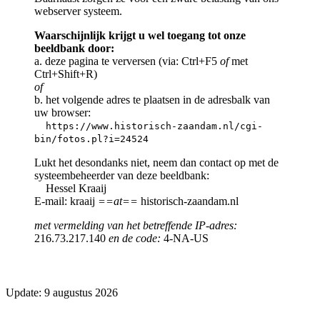
webserver systeem.
Waarschijnlijk krijgt u wel toegang tot onze
beeldbank door:
a. deze pagina te verversen (via: Ctrl+F5
of
met
Ctrl+Shift+R)
of
b. het volgende adres te plaatsen in de adresbalk van
uw browser:
https://www.historisch-zaandam.nl/cgi-
bin/fotos.pl?i=24524
Lukt het desondanks niet, neem dan contact op met de
systeembeheerder van deze beeldbank:
Hessel Kraaij
E-mail: kraaij
==at==
historisch-zaandam.nl
met vermelding van het betreffende IP-adres:
216.73.217.140
en de code:
4-NA-US
Update: 9 augustus 2026