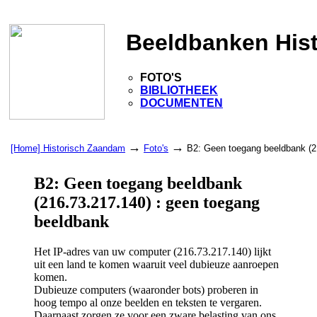
Beeldbanken His
FOTO'S
BIBLIOTHEEK
DOCUMENTEN
→
→
[Home] Historisch Zaandam
Foto's
B2: Geen toegang beeldbank (2
B2: Geen toegang beeldbank
(216.73.217.140) : geen toegang
beeldbank
Het IP-adres van uw computer (216.73.217.140) lijkt
uit een land te komen waaruit veel dubieuze aanroepen
komen.
Dubieuze computers (waaronder bots) proberen in
hoog tempo al onze beelden en teksten te vergaren.
Daarnaast zorgen ze voor een zware belasting van ons