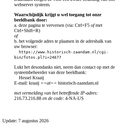
webserver systeem.
Waarschijnlijk krijgt u wel toegang tot onze
beeldbank door:
a. deze pagina te verversen (via: Ctrl+F5
of
met
Ctrl+Shift+R)
of
b. het volgende adres te plaatsen in de adresbalk van
uw browser:
https://www.historisch-zaandam.nl/cgi-
bin/fotos.pl?i=24677
Lukt het desondanks niet, neem dan contact op met de
systeembeheerder van deze beeldbank:
Hessel Kraaij
E-mail: kraaij
==at==
historisch-zaandam.nl
met vermelding van het betreffende IP-adres:
216.73.216.88
en de code:
4-NA-US
Update: 7 augustus 2026