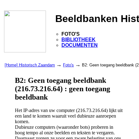
Beeldbanken His
FOTO'S
BIBLIOTHEEK
DOCUMENTEN
→
→
[Home] Historisch Zaandam
Foto's
B2: Geen toegang beeldbank (2
B2: Geen toegang beeldbank
(216.73.216.64) : geen toegang
beeldbank
Het IP-adres van uw computer (216.73.216.64) lijkt uit
een land te komen waaruit veel dubieuze aanroepen
komen.
Dubieuze computers (waaronder bots) proberen in
hoog tempo al onze beelden en teksten te vergaren.
Daarnaast zorgen ze voor een zware belasting van ons