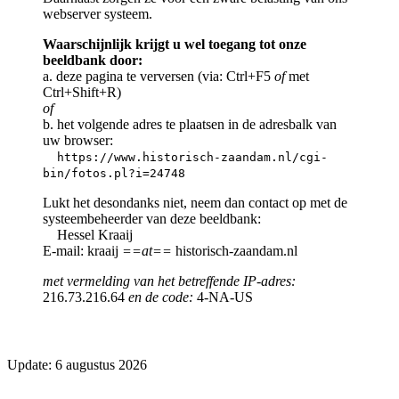
webserver systeem.
Waarschijnlijk krijgt u wel toegang tot onze
beeldbank door:
a. deze pagina te verversen (via: Ctrl+F5
of
met
Ctrl+Shift+R)
of
b. het volgende adres te plaatsen in de adresbalk van
uw browser:
https://www.historisch-zaandam.nl/cgi-
bin/fotos.pl?i=24748
Lukt het desondanks niet, neem dan contact op met de
systeembeheerder van deze beeldbank:
Hessel Kraaij
E-mail: kraaij
==at==
historisch-zaandam.nl
met vermelding van het betreffende IP-adres:
216.73.216.64
en de code:
4-NA-US
Update: 6 augustus 2026