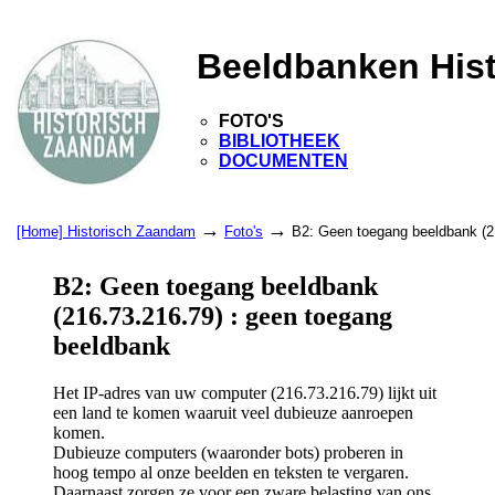
Beeldbanken His
FOTO'S
BIBLIOTHEEK
DOCUMENTEN
→
→
[Home] Historisch Zaandam
Foto's
B2: Geen toegang beeldbank (2
B2: Geen toegang beeldbank
(216.73.216.79) : geen toegang
beeldbank
Het IP-adres van uw computer (216.73.216.79) lijkt uit
een land te komen waaruit veel dubieuze aanroepen
komen.
Dubieuze computers (waaronder bots) proberen in
hoog tempo al onze beelden en teksten te vergaren.
Daarnaast zorgen ze voor een zware belasting van ons