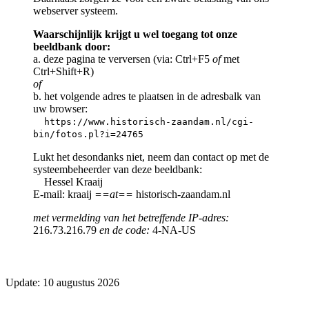
webserver systeem.
Waarschijnlijk krijgt u wel toegang tot onze
beeldbank door:
a. deze pagina te verversen (via: Ctrl+F5
of
met
Ctrl+Shift+R)
of
b. het volgende adres te plaatsen in de adresbalk van
uw browser:
https://www.historisch-zaandam.nl/cgi-
bin/fotos.pl?i=24765
Lukt het desondanks niet, neem dan contact op met de
systeembeheerder van deze beeldbank:
Hessel Kraaij
E-mail: kraaij
==at==
historisch-zaandam.nl
met vermelding van het betreffende IP-adres:
216.73.216.79
en de code:
4-NA-US
Update: 10 augustus 2026