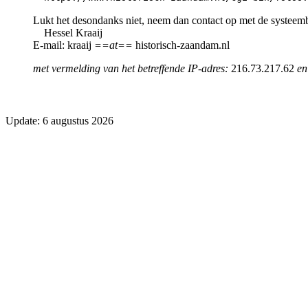
Lukt het desondanks niet, neem dan contact op met de systeem
Hessel Kraaij
E-mail: kraaij
==at==
historisch-zaandam.nl
met vermelding van het betreffende IP-adres:
216.73.217.62
en
Update: 6 augustus 2026