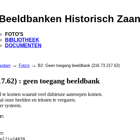
Beeldbanken Historisch Zaa
FOTO'S
BIBLIOTHEEK
DOCUMENTEN
→
→
aandam
Foto's
B2: Geen toegang beeldbank (216.73.217.62)
7.62) : geen toegang beeldbank
and te komen waaruit veel dubieuze aanroepen komen.
l onze beelden en teksten te vergaren.
er systeem.
r:
er:
pl?i=24870