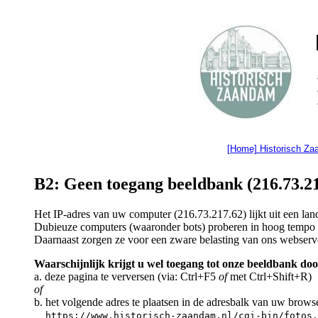
[Home] Historisch Z
B2: Geen toegang beeldbank (216.73.21
Het IP-adres van uw computer (216.73.217.62) lijkt uit een l
Dubieuze computers (waaronder bots) proberen in hoog tempo a
Daarnaast zorgen ze voor een zware belasting van ons webserv
Waarschijnlijk krijgt u wel toegang tot onze beeldbank doo
a. deze pagina te verversen (via: Ctrl+F5
of
met Ctrl+Shift+R)
of
b. het volgende adres te plaatsen in de adresbalk van uw brows
https://www.historisch-zaandam.nl/cgi-bin/fotos.