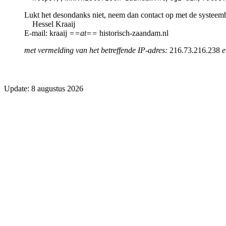
Lukt het desondanks niet, neem dan contact op met de systeem
Hessel Kraaij
E-mail: kraaij
==at==
historisch-zaandam.nl
met vermelding van het betreffende IP-adres:
216.73.216.238
e
Update: 8 augustus 2026