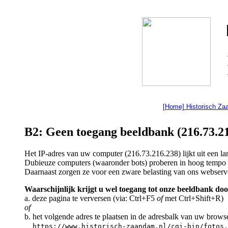
[Home] Historisch Z
B2: Geen toegang beeldbank (216.73.21
Het IP-adres van uw computer (216.73.216.238) lijkt uit een 
Dubieuze computers (waaronder bots) proberen in hoog tempo a
Daarnaast zorgen ze voor een zware belasting van ons webserv
Waarschijnlijk krijgt u wel toegang tot onze beeldbank doo
a. deze pagina te verversen (via: Ctrl+F5
of
met Ctrl+Shift+R)
of
b. het volgende adres te plaatsen in de adresbalk van uw brows
https://www.historisch-zaandam.nl/cgi-bin/fotos.