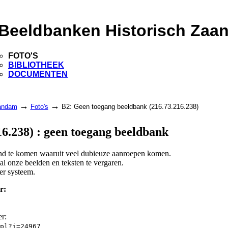
Beeldbanken Historisch Zaa
FOTO'S
BIBLIOTHEEK
DOCUMENTEN
→
→
aandam
Foto's
B2: Geen toegang beeldbank (216.73.216.238)
6.238) : geen toegang beeldbank
land te komen waaruit veel dubieuze aanroepen komen.
l onze beelden en teksten te vergaren.
er systeem.
r:
er:
pl?i=24967