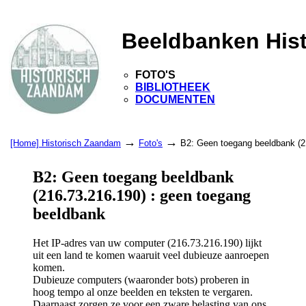
Beeldbanken His
FOTO'S
BIBLIOTHEEK
DOCUMENTEN
→
→
[Home] Historisch Zaandam
Foto's
B2: Geen toegang beeldbank (2
B2: Geen toegang beeldbank
(216.73.216.190) : geen toegang
beeldbank
Het IP-adres van uw computer (216.73.216.190) lijkt
uit een land te komen waaruit veel dubieuze aanroepen
komen.
Dubieuze computers (waaronder bots) proberen in
hoog tempo al onze beelden en teksten te vergaren.
Daarnaast zorgen ze voor een zware belasting van ons