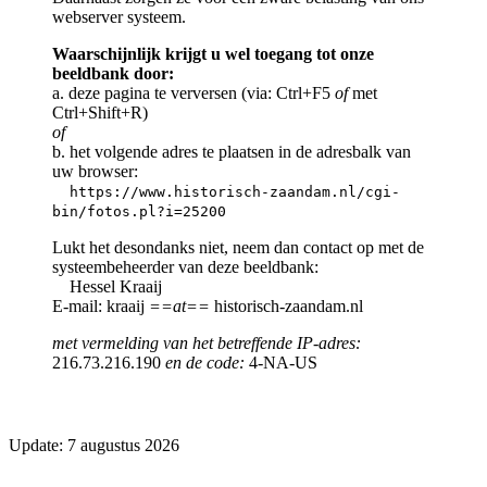
webserver systeem.
Waarschijnlijk krijgt u wel toegang tot onze
beeldbank door:
a. deze pagina te verversen (via: Ctrl+F5
of
met
Ctrl+Shift+R)
of
b. het volgende adres te plaatsen in de adresbalk van
uw browser:
https://www.historisch-zaandam.nl/cgi-
bin/fotos.pl?i=25200
Lukt het desondanks niet, neem dan contact op met de
systeembeheerder van deze beeldbank:
Hessel Kraaij
E-mail: kraaij
==at==
historisch-zaandam.nl
met vermelding van het betreffende IP-adres:
216.73.216.190
en de code:
4-NA-US
Update: 7 augustus 2026