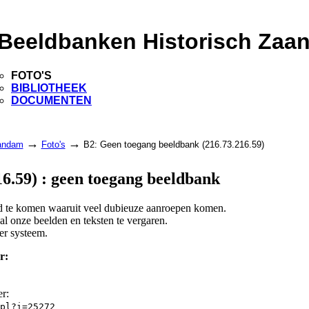
Beeldbanken Historisch Zaa
FOTO'S
BIBLIOTHEEK
DOCUMENTEN
→
→
aandam
Foto's
B2: Geen toegang beeldbank (216.73.216.59)
6.59) : geen toegang beeldbank
and te komen waaruit veel dubieuze aanroepen komen.
l onze beelden en teksten te vergaren.
er systeem.
r:
er:
pl?i=25272