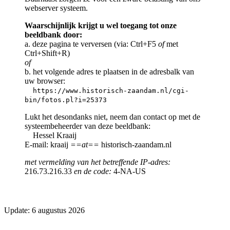
webserver systeem.
Waarschijnlijk krijgt u wel toegang tot onze
beeldbank door:
a. deze pagina te verversen (via: Ctrl+F5
of
met
Ctrl+Shift+R)
of
b. het volgende adres te plaatsen in de adresbalk van
uw browser:
https://www.historisch-zaandam.nl/cgi-
bin/fotos.pl?i=25373
Lukt het desondanks niet, neem dan contact op met de
systeembeheerder van deze beeldbank:
Hessel Kraaij
E-mail: kraaij
==at==
historisch-zaandam.nl
met vermelding van het betreffende IP-adres:
216.73.216.33
en de code:
4-NA-US
Update: 6 augustus 2026