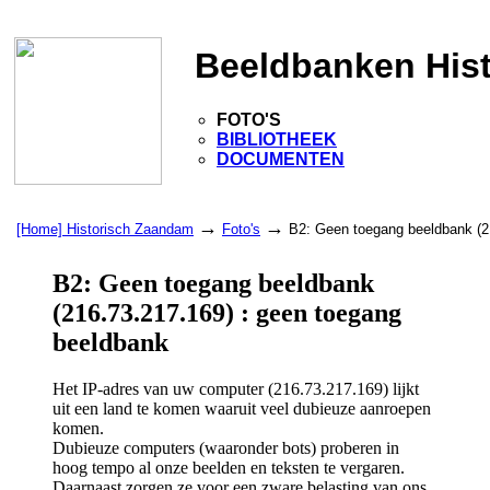
Beeldbanken His
FOTO'S
BIBLIOTHEEK
DOCUMENTEN
→
→
[Home] Historisch Zaandam
Foto's
B2: Geen toegang beeldbank (2
B2: Geen toegang beeldbank
(216.73.217.169) : geen toegang
beeldbank
Het IP-adres van uw computer (216.73.217.169) lijkt
uit een land te komen waaruit veel dubieuze aanroepen
komen.
Dubieuze computers (waaronder bots) proberen in
hoog tempo al onze beelden en teksten te vergaren.
Daarnaast zorgen ze voor een zware belasting van ons