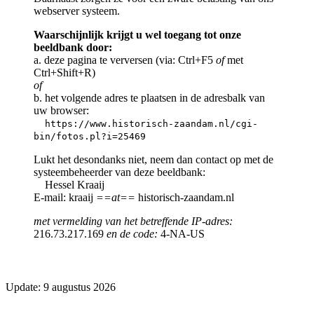
webserver systeem.
Waarschijnlijk krijgt u wel toegang tot onze
beeldbank door:
a. deze pagina te verversen (via: Ctrl+F5
of
met
Ctrl+Shift+R)
of
b. het volgende adres te plaatsen in de adresbalk van
uw browser:
https://www.historisch-zaandam.nl/cgi-
bin/fotos.pl?i=25469
Lukt het desondanks niet, neem dan contact op met de
systeembeheerder van deze beeldbank:
Hessel Kraaij
E-mail: kraaij
==at==
historisch-zaandam.nl
met vermelding van het betreffende IP-adres:
216.73.217.169
en de code:
4-NA-US
Update: 9 augustus 2026