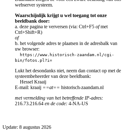
webserver systeem.
Waarschijnlijk krijgt u wel toegang tot onze
beeldbank door:
a. deze pagina te verversen (via: Ctrl+F5
of
met
Ctrl+Shift+R)
of
b. het volgende adres te plaatsen in de adresbalk van
uw browser:
https://www.historisch-zaandam.nl/cgi-
bin/fotos.pl?i=
Lukt het desondanks niet, neem dan contact op met de
systeembeheerder van deze beeldbank:
Hessel Kraaij
E-mail: kraaij
==at==
historisch-zaandam.nl
met vermelding van het betreffende IP-adres:
216.73.216.64
en de code:
4-NA-US
Update: 8 augustus 2026