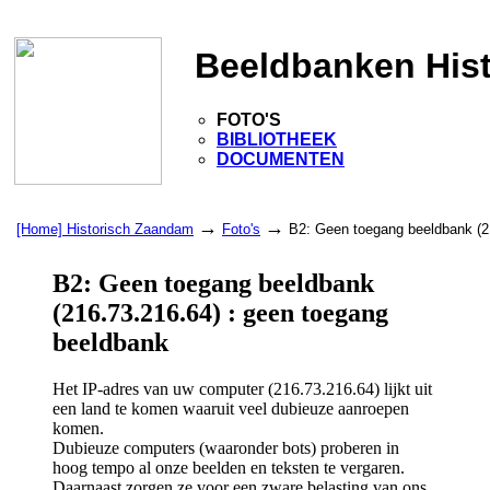
Beeldbanken His
FOTO'S
BIBLIOTHEEK
DOCUMENTEN
→
→
[Home] Historisch Zaandam
Foto's
B2: Geen toegang beeldbank (2
B2: Geen toegang beeldbank
(216.73.216.64) : geen toegang
beeldbank
Het IP-adres van uw computer (216.73.216.64) lijkt uit
een land te komen waaruit veel dubieuze aanroepen
komen.
Dubieuze computers (waaronder bots) proberen in
hoog tempo al onze beelden en teksten te vergaren.
Daarnaast zorgen ze voor een zware belasting van ons